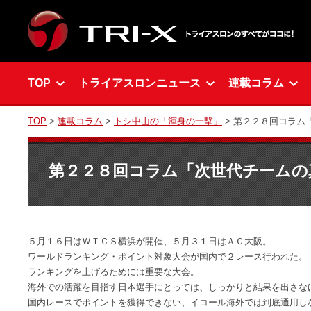
TOP
トライアスロンニュース
連載コラム
TOP
>
連載コラム
>
トシ中山の「渾身の一撃」
> 第２２８回コラム
第２２８回コラム「次世代チームの
５月１６日はＷＴＣＳ横浜が開催、５月３１日はＡＣ大阪。
ワールドランキング・ポイント対象大会が国内で２レース行われた。
ランキングを上げるためには重要な大会。
海外での活躍を目指す日本選手にとっては、しっかりと結果を出さな
国内レースでポイントを獲得できない、イコール海外では到底通用し