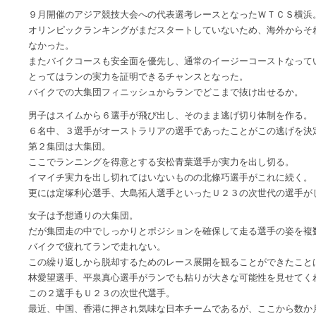
９月開催のアジア競技大会への代表選考レースとなったＷＴＣＳ横浜
オリンピックランキングがまだスタートしていないため、海外からそ
なかった。
またバイクコースも安全面を優先し、通常のイージーコーストなって
とってはランの実力を証明できるチャンスとなった。
バイクでの大集団フィニッシュからランでどこまで抜け出せるか。
男子はスイムから６選手が飛び出し、そのまま逃げ切り体制を作る。
６名中、３選手がオーストラリアの選手であったことがこの逃げを決
第２集団は大集団。
ここでランニングを得意とする安松青葉選手が実力を出し切る。
イマイチ実力を出し切れてはいないものの北條巧選手がこれに続く。
更には定塚利心選手、大島拓人選手といったＵ２３の次世代の選手が
女子は予想通りの大集団。
だが集団走の中でしっかりとポジションを確保して走る選手の姿を複
バイクで疲れてランで走れない。
この繰り返しから脱却するためのレース展開を観ることができたこと
林愛望選手、平泉真心選手がランでも粘りが大きな可能性を見せてく
この２選手もＵ２３の次世代選手。
最近、中国、香港に押され気味な日本チームであるが、ここから数か