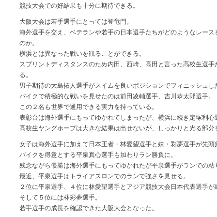
競技大会での好結果も十分に期待できる。
大阪大会は若手選手にとっては登竜門。
海外選手を交え、ベテランや若手の日本選手たちがどのようなレース
のか。
横浜とは異なった戦いを観ることができる。
スプリントディスタンスのため内田、西崎、高田と言った高校生選手
る。
男子期待の大島拓人選手がスイムを良いポジションでフィニッシュし
バイクで積極的な戦いを見せたのは前田凌輔選手、吉川恭太郎選手。
この２名も世界で通用できる実力を持っている。
表彰台は海外選手にもってゆかれてしまったが、横浜に続き定塚利心
高校生ヤングホープは大きな結果は出せないが、しっかりと光る部分
女子は海外選手に加えて日本王者・林愛望選手と妹・彩夢選手が先頭
バイクを得意とする平泉真心選手も加わりラン勝負に。
残念ながら優勝は海外選手にもってゆかれたが平泉選手がランでの粘
最近、平泉選手はトライアスロンでのランで強さを見せる。
２位に平泉選手、４位に林愛望選手とアジア競技大会日本代表選手が
そして５位には林彩夢選手。
若手選手の成長を確認できた大阪大会となった。