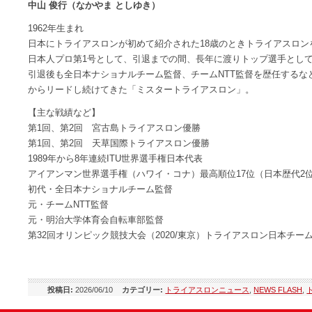
中山 俊行（なかやま としゆき）
1962年生まれ
日本にトライアスロンが初めて紹介された18歳のときトライアスロン
日本人プロ第1号として、引退までの間、長年に渡りトップ選手とし
引退後も全日本ナショナルチーム監督、チームNTT監督を歴任するな
からリードし続けてきた「ミスタートライアスロン」。
【主な戦績など】
第1回、第2回 宮古島トライアスロン優勝
第1回、第2回 天草国際トライアスロン優勝
1989年から8年連続ITU世界選手権日本代表
アイアンマン世界選手権（ハワイ・コナ）最高順位17位（日本歴代2
初代・全日本ナショナルチーム監督
元・チームNTT監督
元・明治大学体育会自転車部監督
第32回オリンピック競技大会（2020/東京）トライアスロン日本チー
投稿日:
2026/06/10
カテゴリー:
トライアスロンニュース
,
NEWS FLASH
,