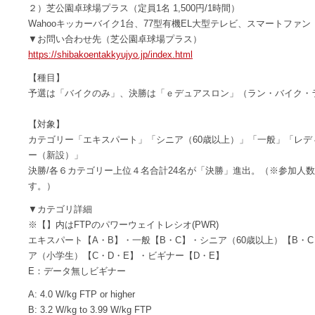
２）芝公園卓球場プラス（定員1名 1,500円/1時間）
Wahooキッカーバイク1台、77型有機EL大型テレビ、スマートファン
▼お問い合わせ先（芝公園卓球場プラス）
https://shibakoentakkyujyo.jp/index.html
【種目】
予選は「バイクのみ」、決勝は「ｅデュアスロン」（ラン・バイク・
【対象】
カテゴリー「エキスパート」「シニア（60歳以上）」「一般」「レ
ー（新設）」
決勝/各６カテゴリー上位４名合計24名が「決勝」進出。（※参加人
す。）
▼カテゴリ詳細
※【】内はFTPのパワーウェイトレシオ(PWR)
エキスパート【A・B】・一般【B・C】・シニア（60歳以上）【B・
ア（小学生）【C・D・E】・ビギナー【D・E】
E：データ無しビギナー
A: 4.0 W/kg FTP or higher
B: 3.2 W/kg to 3.99 W/kg FTP