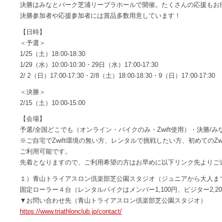
決勝はみなとパーク芝浦リーブラホールで開催。たくさんの応援もお
決勝参加者や応援参加者には賞品多数用意しています！
【日時】
＜予選＞
1/25（土）18:00-18:30
1/29（水）10:00-10:30・29日（水）17:00-17:30
2/ 2（日）17:00-17:30・2/8（土）18:00-18:30・9（日）17:00-17:30
＜決勝＞
2/15（土）10:00-15:00
【会場】
予選/全国どこでも（オンライン・バイクのみ・Zwift使用）・決勝/
※ご自宅でZwift環境の無い方、レンタルで挑戦したい方、初めてのZ
ご利用可能です。
先着となりますので、ご利用希望の方はお早めに以下リンク先よりご
１）青山トライアスロン倶楽部芝公園スタジオ（ジュニアから大人ま
固定ローラー４台（レンタルバイクはメンバー1,100円、ビジター2,20
▼お問い合わせ先（青山トライアスロン倶楽部芝公園スタジオ）
https://www.triathlonclub.jp/contact/