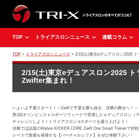
TOP
トライアスロンニュース
連載コラム
TOP
>
トライアスロンニュース
> 2/15(土)東京eデュアスロン2025 
2/15(土)東京eデュアスロン2025
Zwifter集まれ！
いよいよ予選スタート！～Zwiftで予選を勝ち抜き、決勝の舞台へ！～
第1回オリンピックｅスポーツウィークで登場したｅデュアスロン（
チャレンジしよう！トライアスロン eスポーツを盛り上げよう！
決勝では話題のWahoo KICKER CORE Zwift One Smart Trainerで対
レースで真価を発揮する【バーチャルシフト】をぜひ体験下さい！