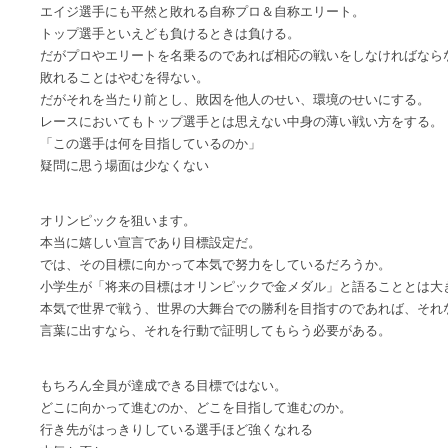
エイジ選手にも平然と敗れる自称プロ＆自称エリート。
トップ選手といえども負けるときは負ける。
だがプロやエリートを名乗るのであれば相応の戦いをしなければなら
敗れることはやむを得ない。
だがそれを当たり前とし、敗因を他人のせい、環境のせいにする。
レースにおいてもトップ選手とは思えない中身の薄い戦い方をする。
「この選手は何を目指しているのか」
疑問に思う場面は少なくない
オリンピックを狙います。
本当に嬉しい宣言であり目標設定だ。
では、その目標に向かって本気で努力をしているだろうか。
小学生が「将来の目標はオリンピックで金メダル」と語ることとは大
本気で世界で戦う、世界の大舞台での勝利を目指すのであれば、それ
言葉に出すなら、それを行動で証明してもらう必要がある。
もちろん全員が達成できる目標ではない。
どこに向かって進むのか、どこを目指して進むのか。
行き先がはっきりしている選手ほど強くなれる