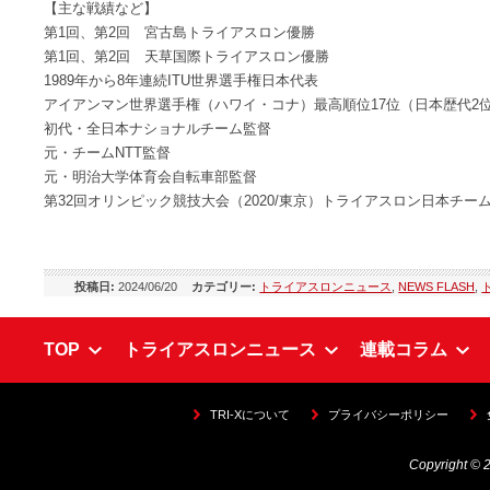
【主な戦績など】
第1回、第2回 宮古島トライアスロン優勝
第1回、第2回 天草国際トライアスロン優勝
1989年から8年連続ITU世界選手権日本代表
アイアンマン世界選手権（ハワイ・コナ）最高順位17位（日本歴代2
初代・全日本ナショナルチーム監督
元・チームNTT監督
元・明治大学体育会自転車部監督
第32回オリンピック競技大会（2020/東京）トライアスロン日本チー
投稿日:
2024/06/20
カテゴリー:
トライアスロンニュース
,
NEWS FLASH
,
TOP
トライアスロンニュース
連載コラム
TRI-Xについて
プライバシーポリシー
Copyright © 