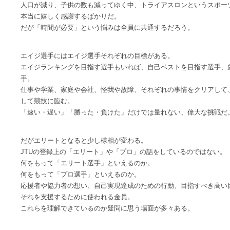
人口が減り、子供の数も減ってゆく中、トライアスロンというスポー
本当に嬉しく感謝するばかりだ。
だが「時間が必要」という悩みは全員に共通するだろう。
エイジ選手にはエイジ選手それぞれの目標がある。
エイジランキングを目指す選手もいれば、自己ベストを目指す選手、
手。
仕事や学業、家庭や会社、怪我や故障、それぞれの事情をクリアして
して競技に臨む。
「速い・遅い」「勝った・負けた」だけでは量れない、偉大な挑戦だ
だがエリートとなると少し様相が変わる。
JTUの登録上の「エリート」や「プロ」の話をしているのではない。
何をもって「エリート選手」といえるのか。
何をもって「プロ選手」といえるのか。
応援者や協力者の想い、自己実現達成のための行動、目指すべき高い
それを支援するために使われる金員。
これらを理解できているのか疑問に思う場面が多々ある。