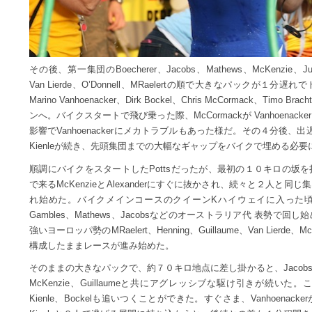
その後、第一集団のBoecherer、Jacobs、Mathews、McKenzie、Jurkie
Van Lierde、O’Donnell、MRaelertの順で大きなパックが
Marino Vanhoenacker、Dirk Bockel、Chris McCormack、
ンへ。バイクスタートで飛び乗った際、McCormackが Vanhoena
影響でVanhoenackerにメカトラブルもあった様だ。その４分後、出遅れたドイツ
Kienleが続き、先頭集団までの大幅なギャップをバイクで埋める必
順調にバイクをスタートしたPottsだったが、最初の１０キロの坂
で来るMcKenzieとAlexanderにすぐに抜かされ、続々と２人と
れ始めた。バイクメインコースのクイーンKハイウェイに入った頃には、McKe
Gambles、Mathews、Jacobsなどのオーストラリア代 表勢
強いヨーロッパ勢のMRaelert、Henning、Guillaume、Van Lier
構成したままレースが進み始めた。
そのままの大きなパックで、約７０キロ地点に差し掛かると、Jaco
McKenzie、Guillaumeと共にアグレッシブな駆け引きが続いた。こ
Kienle、Bockelも追いつくことができた。すぐさま、Vanhoen