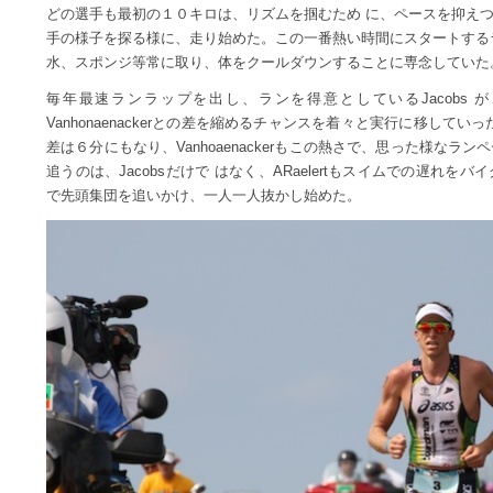
どの選手も最初の１０キロは、リズムを掴むため に、ペースを抑え
手の様子を探る様に、走り始めた。この一番熱い時間にスタートする
水、スポンジ等常に取り、体をクールダウンすることに専念していた
毎年最速ランラップを出し、ランを得意としているJacobs
Vanhonaenackerとの差を縮めるチャンスを着々と実行に移して
差は６分にもなり、Vanhoaenackerもこの熱さで、思った様な
追うのは、Jacobsだけで はなく、ARaelertもスイムでの遅れ
で先頭集団を追いかけ、一人一人抜かし始めた。