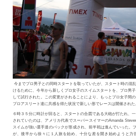
今までプロ男子との同時スタートを取っていたが、スタート時の混乱
けるために、今年から新しくプロ女子のスイムスタートを、プロ男子
して試行された。この変更がされることにより、もっとプロ女子間の
プロアスリート達に共感を得た状況で新しい形でレースは開催された
６時３５分に時計が回ると、スタートの合図である大砲が打たれ、一
されていたのは、アメリカ代表でスーパースイマーのAmanda Ste
スイムが強い選手達のパックが形成され、前半戦は進んでいった。プロ
が、後半から徐々に１人旅を始め、十分な差を開き始めようと力強く泳