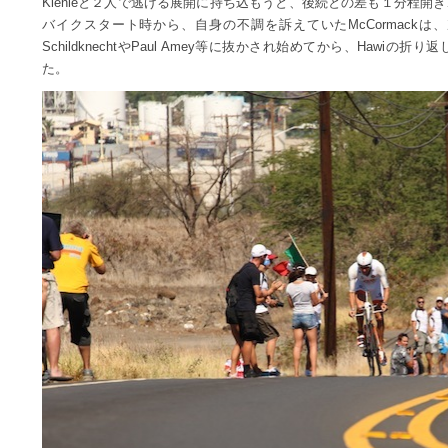
Kienleと２人で逃げる展開に持ち込もうと、後続との差も１分程
バイクスタート時から、自身の不調を訴えていたMcCormackは、
SchildknechtやPaul Amey等に抜かされ始めてから、Haw
た。