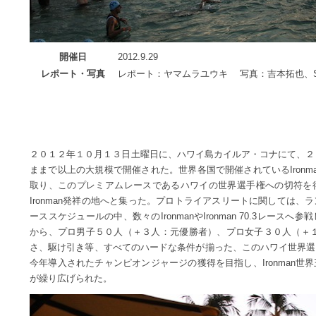
開催日
2012.9.29
レポート・写真
レポート：ヤマムラユウキ 写真：吉本拓也、Sig
２０１２年１０月１３日土曜日に、ハワイ島カイルア・コナにて、２０１２年I
ままで以上の大規模で開催された。世界各国で開催されているIron
取り、このプレミアムレースであるハワイの世界選手権への切符を
Ironman発祥の地へと集った。プロトライアスリートに関しては
ーススケジュールの中、数々のIronmanやIronman 70.3レー
から、プロ男子５０人（＋３人：元優勝者）、プロ女子３０人（＋１
さ、駆け引き等、すべてのハードな条件が揃った、このハワイ世界選
今年導入されたチャンピオンジャージの獲得を目指し、Ironman
が繰り広げられた。