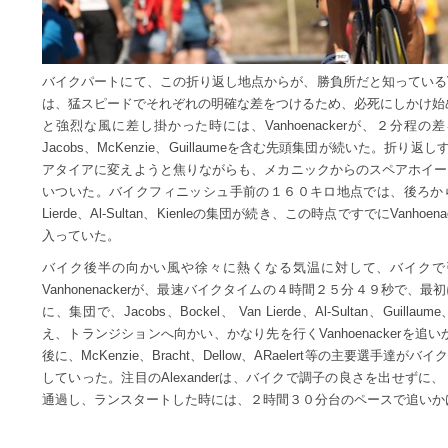
バイクパートにて、この折り返し地点からが、勝負所だと知っているVanho
は、猛スピードでそれぞれの明確な差をつけるため、必死にしかけ始めた
と強烈な風に差し掛かった時には、Vanhoenackerが、２分
Jacobs、McKenzie、Guillaumeを含む先頭集団が続いた。折り
アタイアに変えようと焦りながらも、メカニックからのスペアホイー
いついた。バイクフィニッシュ手前の１６０キロ地点では、後ろから徐々に
Lierde、Al-Sultan、Kienleの集団が続き、この時点ですでにVan
入っていた。
バイク後半の向かい風や徐々に熱くなる気温に対して、バイクで
Vanhonenackerが、最速バイクタイムの４時間２５分４９秒で
に、集団で、Jacobs、Bockel、 Van Lierde、Al-Sultan、Gui
え、トランジションへ向かい、かなり先を行くVanhoenackerを
後に、McKenzie、Bracht、Dellow、ARaelert等の主要選
していった。注目のAlexanderは、バイクで調子の良さを出せず
通過し、ランスタートした時には、２時間３０分台のペースで追いか