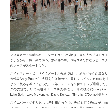
２００メート程離れた、スタートラインへ泳ぎ、５０人のプロトライ
ぎしながら、横一列で待つ。緊張感の中、６時３０分になると、スタ
のレースがスタートした。
スイムスタート後、２００メートル程までは、大きなパックが連なり
カ代表Andy Pottsが、先頭を引き始めた。同じくスイムに自信のあるエ
ように後ろを着いて行った。去年、スイムを２位でトップ通過した、オース
クの先頭で、いつも通りペースを大事にし、その後ろにCraig Alexander、Mi
Luke Bell、Luke McKenzie、David Dellow、Timothy O’D
スイムパートの折り返しに差し掛かった頃、先頭を行くPottsが、
ロスするアクシデントもあり、後ろのパックとの差を縮めてしまう。