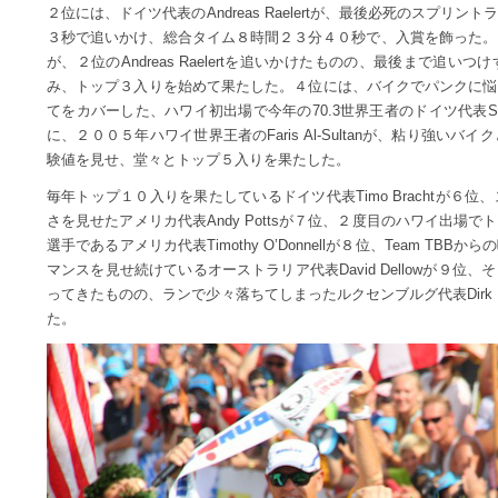
２位には、ドイツ代表のAndreas Raelertが、最後必死のスプリ
３秒で追いかけ、総合タイム８時間２３分４０秒で、入賞を飾った。そして、ベル
が、２位のAndreas Raelertを追いかけたものの、最後まで追
み、トップ３入りを始めて果たした。４位には、バイクでパンクに悩
てをカバーした、ハワイ初出場で今年の70.3世界王者のドイツ代表Sebas
に、２００５年ハワイ世界王者のFaris Al-Sultanが、粘り強い
験値を見せ、堂々とトップ５入りを果たした。
毎年トップ１０入りを果たしているドイツ代表Timo Brachtが６
さを見せたアメリカ代表Andy Pottsが７位、２度目のハワイ出場
選手であるアメリカ代表Timothy O’Donnellが８位、Team T
マンスを見せ続けているオーストラリア代表David Dellowが９
ってきたものの、ランで少々落ちてしまったルクセンブルグ代表Dirk 
た。