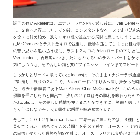
調子の良いARaelertは、エナジーラボの折り返し後に、Van Lierd
し、２位へと浮上した。その後、コンスタントなペースで走り込むARaele
を徐々に詰め始め、残り３キロ程で並走する展開に戻ってしまうことにな
にMcCormackとラスト数キロで並走し、優勝を逃してしまった様な事態
の苦い思いを追い払う様に、ラスト２キロのPalaniロードの下り
Van Lierdeに、再度追いつき、死にものぐるいのラストパートを
気にしつつも、その苦しい顔と共にフィニッシュラインまでスピード
しっかりとリードを取っていたJacobsは、そのままエナジーラボ
で独走し、残りの２キロで、Palaniロードの下り坂へ差し掛かっ
た。過去の優勝者であるMark AllenやChris McCormackが、こ
優勝を手にしたのと同然で、残りの２キロはその勝利を味わうための
たJacobsは、その嬉しい感情を抑えることができずに、笑顔と嬉
きく伸ばしな がら、その勝利の瞬間を噛み締めていた。
そして、２０１２年Ironman Hawaii 世界王者に輝いたのは、３
見せてくれた、総合タイム８時間１８分３７秒で、オーストラリア代表Pe
の目標と夢だった優勝を初めて叶え、オーストラリア代表勢が６年連