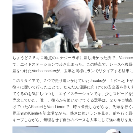
ちょうど２５キロ地点のエナジーラボに差し掛かった所で、Vanhoen
で、エイドステーションで歩き止まった。この時点で、レースへ復帰
差をつけたVanhoenackerが、去年と同様にランでリタイアする結
このリタイアで、２位で走り追いかけていたJacobsが、１位へと
徐々に開いて行ったことで、だんだん優勝に向 けての安全圏を作り始
てくるのを気にしつつも、エイドステーションでは、少しスピードを
専念していた。唯一、後ろから追いかけてくる選手は、２０キロ地点
げていたARaelertとVan Lierdeで、時々並走しながらも、先頭を行くJa
界王者のKienleも初出場ながら、熱さに強いランを見せ、前を行く最初の
キープしながら、無理をせず自分のペースを大事にして強い走りを見