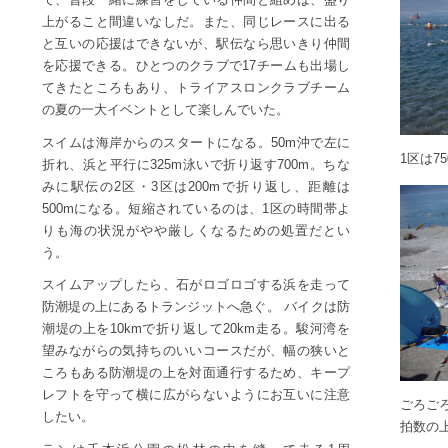
上がること間違いなしだ。また、同じレースに出る
と互いの応援はできないが、駅伝なら思いきり仲間
を応援できる。ひとつのクラブで17チームも出場し
てきたところもあり、トライアスロンクラブチーム
の夏の一大イベントとして楽しんでいた。
スイムは海岸からのスタートになる。50m沖で左に
1区は7
折れ、浜と平行に325m泳いで折り返す700m。ちな
みに駅伝の2区・3区は200mで折り返し、距離は
500mになる。短縮されているのは、1区の時間帯よ
りも海の状況がやや厳しくなるための処置だとい
う。
スイムアップしたら、石がロゴロゴする浜を走って
防潮堤の上にあるトランジットへ急ぐ。 バイクは防
潮堤の上を10kmで折り返して20km走る。駿河湾を
望みながらの気持ちのいいコースだが、幅の狭いと
ころもある防潮堤の上を対面通行するため、キープ
レフトを守って横に広がらないようにお互いに注意
ごろご
したい。
拍数の