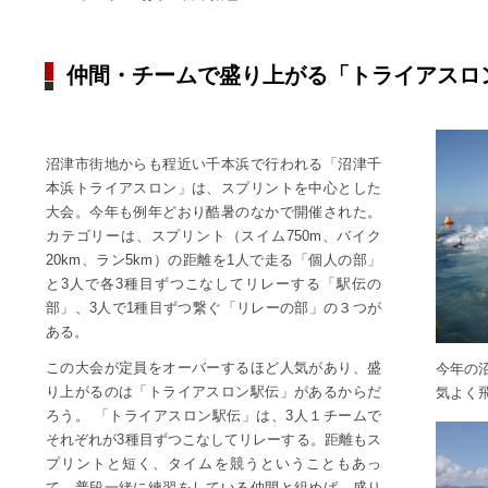
仲間・チームで盛り上がる「トライアスロ
沼津市街地からも程近い千本浜で行われる「沼津千
本浜トライアスロン」は、スプリントを中心とした
大会。今年も例年どおり酷暑のなかで開催された。
カテゴリーは、スプリント（スイム750m、バイク
20km、ラン5km）の距離を1人で走る「個人の部」
と3人で各3種目ずつこなしてリレーする「駅伝の
部」、3人で1種目ずつ繋ぐ「リレーの部」の３つが
ある。
この大会が定員をオーバーするほど人気があり、盛
今年の
り上がるのは「トライアスロン駅伝」があるからだ
気よく
ろう。 「トライアスロン駅伝」は、3人１チームで
それぞれが3種目ずつこなしてリレーする。距離もス
プリントと短く、タイムを競うということもあっ
て、普段一緒に練習をしている仲間と組めば、盛り