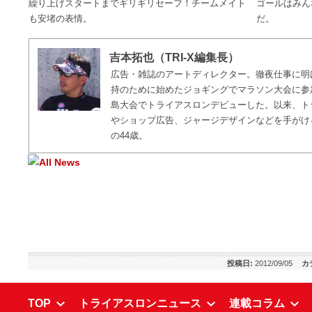
繰り上げスタートまでギリギリセーフ！チームメイト
ゴールはみん
も安堵の表情。
だ。
吉本拓也（TRI-X編集長）
広告・雑誌のアートディレクター。徹夜仕事に明
持のために始めたジョギングでマラソン大会に参加
島大会でトライアスロンデビューした。以来、ト
やショップ広告、ジャージデザインなどを手がけ
の44歳。
投稿日:
2012/09/05
カ
TOP
トライアスロンニュース
連載コラム