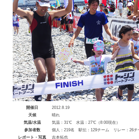
開催日
2012.8.19
天候
晴れ
気温/水温
気温：31℃ 水温：27℃（8:00現在）
参加者数
個人：219名 駅伝：129チーム リレー：26チ
レポート・写真
吉本拓也