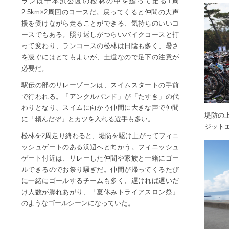
ランは千本浜公園の松林の中を縫って走る1周
2.5km×2周回のコースだ。戻ってくると仲間の大声
援を受けながら走ることができる、気持ちのいいコ
ースでもある。照り返しがつらいバイクコースと打
って変わり、ランコースの松林は日陰も多く、暑さ
を凌ぐにはとてもよいが、土道なので足下の注意が
必要だ。
駅伝の部のリレーゾーンは、スイムスタートの手前
で行われる。「アンクルバンド」が「たすき」の代
わりとなり、スイムに向かう仲間に大きな声で仲間
堤防の
に「頼んだぞ」とカツを入れる選手も多い。
ジット
松林を2周走り終わると、堤防を駆け上がってフィニ
ッシュゲートのある浜辺へと向かう。フィニッシュ
ゲート付近は、リレーした仲間や家族と一緒にゴー
ルできるのでお祭り騒ぎだ。仲間が帰ってくるたび
に一緒にゴールするチームも多く、遅ければ遅いだ
け人数が膨れあがり、「夏休みトライアスロン祭」
のようなゴールシーンになっていた。