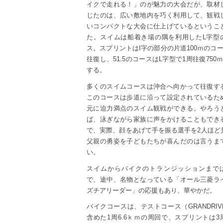
イクで走れる！」のが魅力の大会だが、取材
じたのは、広い敷地内を巧く利用して、観戦
いコンパクトな大会に仕上げているというこ
た。スイムは船着き場の隅を利用したL字型
ス。スプリントはI字の部分の片道100ｍのコー
往復し、51.5のコースはL字型で1周往復750
する。
多くのスイムコースは沖合へ向かって往復す
このコースは歩道に沿って設定されているた
元に迫力満点のスイム観戦ができる。やろう
ば、泳ぎながら家族に声をかけることもでき
で、実際、顔をあげて手を振る選手を2人ほど
父親の勇姿を子どもたちが喜んだのは言うま
い。
スイムからバイクのトランジッションまで
で、途中、名物となっている「オール三菱ラ
ズチアリーダー」の応援もあり、華やかだ。
バイクコースは、テストコース（GRANDRIV
含めた1周6.6ｋｍの周回で、スプリントは3