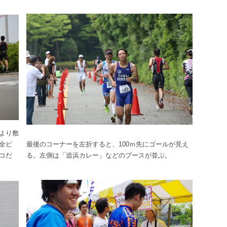
より敷
全ピ
最後のコーナーを左折すると、100ｍ先にゴールが見え
コだ
る。左側は「追浜カレー」などのブースが並ぶ。