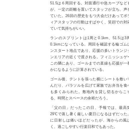
51.5は６周回する。対面通行や急カーブなど
が、一定の距離を置いてスタッフが立ち、声
ていた。26回の歴史をもつ大会だけあってボ
ィアスタッフの行動はすばやく、笑顔での対
ていて気持ちがいい。
ランのスプリントは1周と0.1km、51.5は3
0.1kmになっている。周回を確認する輪ゴム
ンスタート地点であり、応援の多いトランジ
ンエリアの近くで渡される。フィニッシュゲ
この隣にあり、ゴールまでの直線も応援が一
かになるように計算されている。
ゴール後、テントを張った横にシートを敷い
んだり、パラソルを広げて家族でお弁当を食
も多くみられた。敷地内を貸し切るからこ
る、時間とスペースの余裕だろう。
「父の日」だったこの日、予報では、最高
29℃で蒸し暑く厳しい夏日になるはずだった
に日射しは痛いほどだったが、海からの風
く、過ごしやすい行楽日和でもあった。