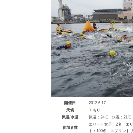
開催日
2012.6.17
天候
くもり
気温/水温
気温：24℃ 水温：21℃
エリート女子：2名 エリ
参加者数
ト：100名 スプリント