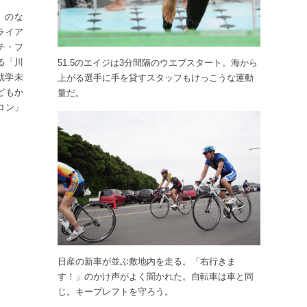
」のな
ライア
チ・フ
る「川
51.5のエイジは3分間隔のウエブスタート。海から
就学未
上がる選手に手を貸すスタッフもけっこうな運動
どもか
量だ。
ロン」
日産の新車が並ぶ敷地内を走る。「右行きま
す！」のかけ声がよく聞かれた。自転車は車と同
じ。キープレフトを守ろう。