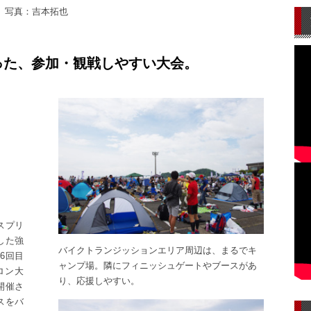
 写真：吉本拓也
った、参加・観戦しやすい大会。
スプリ
した強
バイクトランジッションエリア周辺は、まるでキ
6回目
ャンプ場。隣にフィニッシュゲートやブースがあ
ロン大
り、応援しやすい。
開催さ
スをバ