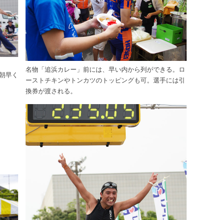
名物「追浜カレー」前には、早い内から列ができる。ロ
朝早く
ーストチキンやトンカツのトッピングも可。選手には引
換券が渡される。