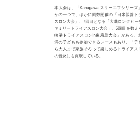
本大会は、「Kanagawa スリーエフシリーズ
かの一つで、ほかに同数開催の「日米親善ト
スロン大会」、7回目となる「大磯ロングビー
ァミリートライアスロン大会」、5回目を数え
崎港トライアスロンin東扇島大会」がある。
満の子どもも参加できるレースもあり、「子
ら大人まで家族そろって楽しめるトライアス
の普及にも貢献している。