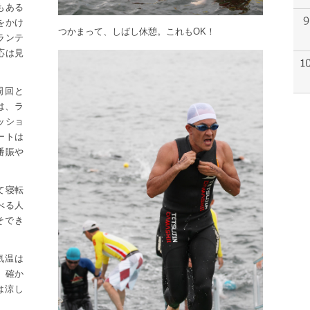
もある
をかけ
つかまって、しばし休憩。これもOK！
ランテ
応は見
周回と
は、ラ
ッショ
ートは
番賑や
て寝転
べる人
そでき
気温は
。確か
は涼し