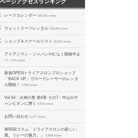
ページアクセスランキング
レースカレンダー
259,831 views
ウェットスーツレンタル
123,064 views
ショップ＆スクールリスト
18,041 views
アイアンマン・ジャパンやむなく開催中止
へ
7,270 views
新規OPENトライアスロンプロショップ
「BACK UP」でロードレーサーのレンタ
ル開始！
5,599 views
Vol.54：火神の巻 第6章 その7：中山がチ
ャンピオンに輝く
4,670 views
お問い合わせ
4,177 views
第95回コラム「トライアスロンの新しい
風。リレーの魅力。」
3,898 views