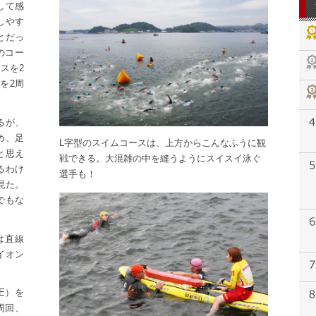
して感
しやす
とだっ
のコー
スを2
ｍを2周
るが、
め、足
L字型のスイムコースは、上方からこんなふうに観
と思え
戦できる。大混雑の中を縫うようにスイスイ泳ぐ
るわけ
選手も！
見た。
でもな
は直線
イオン
E）を
周回、